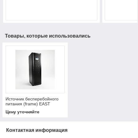
Товары, которые использовались
Источник бесперебойного
питания (frame) EAST
EA66200-50X, модульный
Цену уточняйте
шкаф 200 кВт (4×50 кВт
PM50X), 3-фазный 3:3,
600×850×2000 мм
Контактная информация