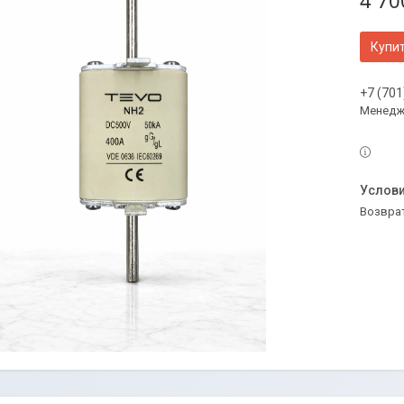
4 70
Купи
+7 (701
Менедж
возвра