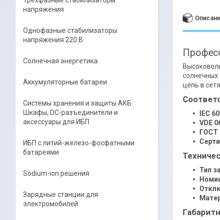
Трёхфазные стабилизаторы
напряжения
Описан
Однофазные стабилизаторы
напряжения 220 В
Професс
Солнечная энергетика
Высоковоль
солнечных 
Аккумуляторные батареи
цепь в сет
Соответс
Системы хранения и защиты АКБ:
Шкафы, DC-разъединители и
IEC 60
аксессуары для ИБП
VDE 0
ГОСТ 
Серти
ИБП с литий-железо-фосфатными
батареями
Техничес
Тип з
Sodium-ion решения
Номин
Откл
Зарядные станции для
Матер
электромобилей
Габаритн