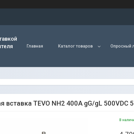
тавкой
ителя
Главная
Каталог товаров
Опросный 
я вставка TEVO NH2 400A gG/gL 500VDC 
В налич