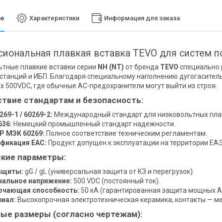
ие
Характеристики
Информация для заказа
иональная плавкая вставка TEVO для систем по
тные плавкие вставки серии
NH (NT)
от бренда
TEVO
специально 
станций и ИБП. Благодаря специальному наполнению дугогасител
ях 500VDC, где обычные AC-предохранители могут выйти из строя.
твие стандартам и безопасность:
269-1 / 60269-2:
Международный стандарт для низковольтных пла
636:
Немецкий промышленный стандарт надежности.
Р МЭК 60269:
Полное соответствие техническим регламентам.
фикация EAC:
Продукт допущен к эксплуатации на территории ЕА
кие параметры:
ащиты:
gG / gL (универсальная защита от КЗ и перегрузок).
альное напряжение:
500 VDC (постоянный ток).
ючающая способность:
50 кА (гарантированная защита мощных А
иал:
Высокопрочная электротехническая керамика, контакты — м
ые размеры (согласно чертежам):