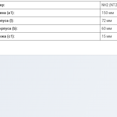
ер:
NH2 (NT2
на (a1):
150 мм
уса (l):
72 мм
рпуса (b):
60 мм
жа (c1):
15 мм