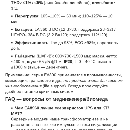
THDv ≤1% / ≤5%
(линейная/нелинейная),
crest-factor
3:1
. :
Перегрузка
: 105–110% — 60 мин; 110–125% — 10
мин.
Батареи
: LA 360 В DC (12 В×30; поддержка 28–32) /
LiFePO₄ 384 В DC (3,2 В×120; поддержка 112/120).
Эффективность
: line до 93%; ECO ≥98%; параллель
до 6.
Габариты
(Ш×Г×В): 600×700×1500 мм;
масса
нетто:
~460 кг;
шум
≈65 дБ @1 м;
IP20
; t° 0…40 °C; высота
≤1000 м (выше — дерейтинг).
Примечание: серия EA890 применяется в промышленности,
коммерции, транспорте и др.,
не предназначена для систем
жизнеобеспечения
(life support). Всегда проектируйте
двойное питание критичных систем.
FAQ — вопросы от мединженера/биомеда
Чем EA8960 лучше «серверного» UPS для КТ/
МРТ?
Серверные модели чаще трансформаторless и не
рассчитаны на высокие импульсные токи визуализации
— переходят в байпас и «роняют» качество питания.