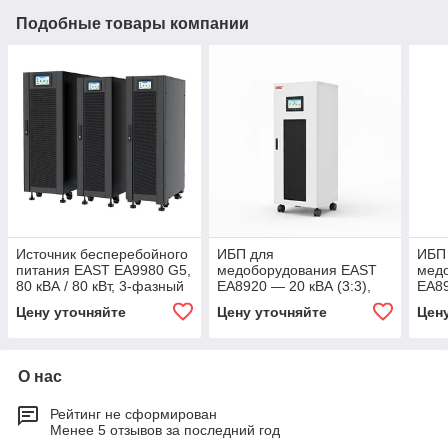
Подобные товары компании
Источник бесперебойного
ИБП для
ИБП
питания EAST EA9980 G5,
медоборудования EAST
мед
80 кВА / 80 кВт, 3-фазный
EA8920 — 20 кВА (3:3),
EA89
3:3, On-Line (двойное
online двойного
onli
Цену уточняйте
Цену уточняйте
Цен
преобразование)
преобразования,
прео
изоляционный
изо
трансформатор, низкие
тра
искажения T
(гал
О нас
Рейтинг не сформирован
Менее 5 отзывов за последний год