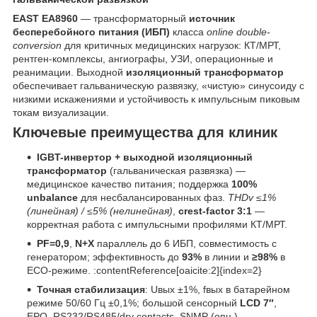
EAST EA8960
— трансформаторный
источник
бесперебойного питания (ИБП)
класса
online double-
conversion
для критичных медицинских нагрузок: КТ/МРТ,
рентген-комплексы, ангиографы, УЗИ, операционные и
реанимации. Выходной
изоляционный трансформатор
обеспечивает гальваническую развязку, «чистую» синусоиду с
низкими искажениями и устойчивость к импульсным пиковым
токам визуализации.
Ключевые преимущества для клиник
IGBT-инвертор + выходной изоляционный
трансформатор
(гальваническая развязка) —
медицинское качество питания; поддержка
100%
unbalance
для несбалансированных фаз.
THDv ≤1%
(линейная) / ≤5% (нелинейная)
,
crest-factor 3:1
—
корректная работа с импульсными профилями КТ/МРТ.
PF=0,9
,
N+X
параллель до 6 ИБП, совместимость с
генератором; эффективность до
93%
в линии и
≥98%
в
ECO-режиме. :contentReference[oaicite:2]{index=2}
Точная стабилизация
: Uвых ±1%, fвых в батарейном
режиме 50/60 Гц ±0,1%; большой сенсорный
LCD 7″
,
EPO, RS232/RS485/dry contacts, SNMP (опц.).