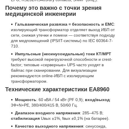
Почему это важно с точки зрения
медицинской инженерии
Гальваническая развязка = безопасность и EMC
:
изолирующий трансформатор отделяет выход ИБП от
сети, снижая утечки и помехи — соответствуя подходу
для медпомещений (IPS/IT-системы) по IEC 60364-7-
710.
Импульсные (несинусоидальные) токи КТ/МРТ
требуют высокой перегрузочной способности и crest-
factor; типовые «серверные» UPS часто уходят в
байпас при сканировании. Для визуализации
рекомендуются online-ИБП с изолирующим
трансформатором.
Технические характеристики EA8960
Мощность
: 60 кВА / 54 кВт (PF 0,9);
вход/выход
:
3Φ+N+PE, 380/400/415 В, 50/60 Гц.
Диапазон входного напряжения
: 285–475 В;
стабилизация
Uвых ±1%, fвых ±0,1% (на батарее).
Качество выходного напряжения
: синусоида,