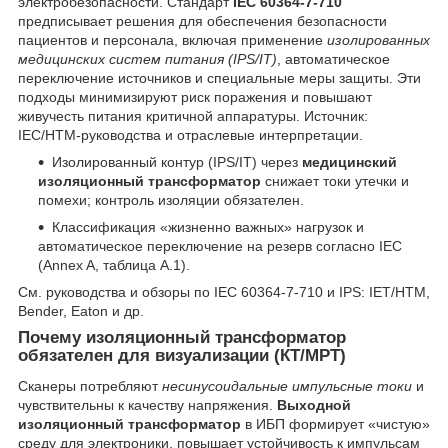
электробезопасности. Стандарт
IEC 60364-7-710
предписывает решения для обеспечения безопасности
пациентов и персонала, включая применение
изолированных
медицинских систем питания (IPS/IT)
, автоматическое
переключение источников и специальные меры защиты. Эти
подходы минимизируют риск поражения и повышают
живучесть питания критичной аппаратуры.
Источник:
IEC/HTM-руководства и отраслевые интерпретации.
Изолированный контур (IPS/IT) через
медицинский
изоляционный трансформатор
снижает токи утечки и
помехи; контроль изоляции обязателен.
Классификация «жизненно важных» нагрузок и
автоматическое переключение на резерв согласно IEC
(Annex A, таблица A.1).
См. руководства и обзоры по IEC 60364-7-710 и IPS: IET/HTM,
Bender, Eaton и др.
Почему изоляционный трансформатор
обязателен для визуализации (КТ/МРТ)
Сканеры потребляют
несинусоидальные импульсные токи
и
чувствительны к качеству напряжения.
Выходной
изоляционный трансформатор
в ИБП формирует «чистую»
среду для электроники, повышает устойчивость к импульсам