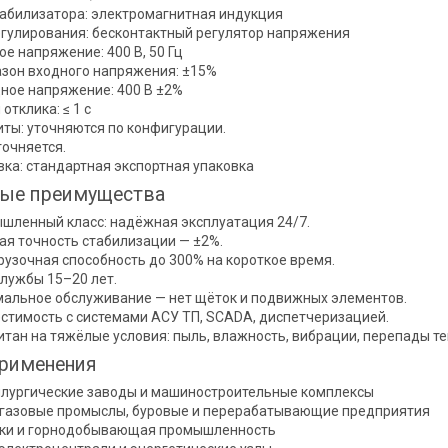
табилизатора: электромагнитная индукция
егулирования: бесконтактный регулятор напряжения
ое напряжение: 400 В, 50 Гц
зон входного напряжения: ±15%
ное напряжение: 400 В ±2%
отклика: ≤ 1 с
иты: уточняются по конфигурации.
точняется.
вка: стандартная экспортная упаковка
ые преимущества
шленный класс: надёжная эксплуатация 24/7.
ая точность стабилизации — ±2%.
рузочная способность до 300% на короткое время.
службы 15–20 лет.
альное обслуживание — нет щёток и подвижных элементов.
стимость с системами АСУ ТП, SCADA, диспетчеризацией.
итан на тяжёлые условия: пыль, влажность, вибрации, перепады т
рименения
лургические заводы и машиностроительные комплексы
газовые промыслы, буровые и перерабатывающие предприятия
ки и горнодобывающая промышленность