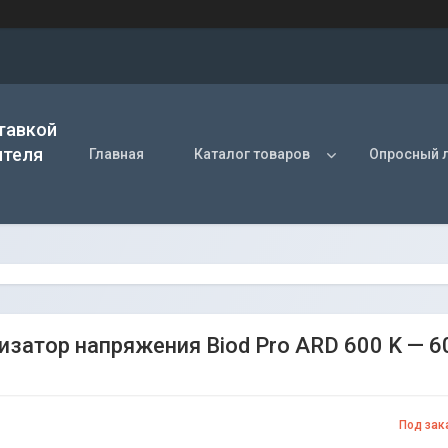
тавкой
ителя
Главная
Каталог товаров
Опросный 
изатор напряжения Biod Pro ARD 600 K — 
Под зак