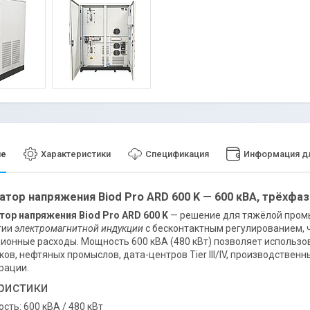
ие
Характеристики
Спецификация
Информация дл
атор напряжения Biod Pro ARD 600 K — 600 кВА, трёхф
ор напряжения Biod Pro ARD 600 K
— решение для тяжёлой промы
гии
электромагнитной индукции
с бесконтактным регулированием, 
ионные расходы. Мощность 600 кВА (480 кВт) позволяет использо
ков, нефтяных промыслов, дата-центров Tier III/IV, производствен
рации.
ристики
сть: 600 кВА / 480 кВт