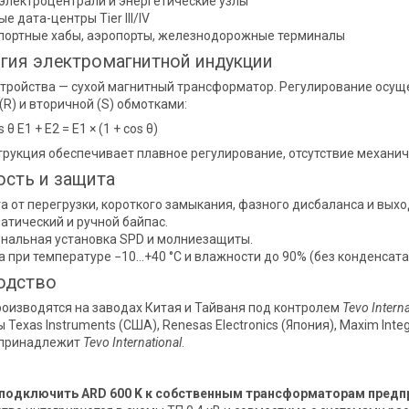
электроцентрали и энергетические узлы
е дата-центры Tier III/IV
портные хабы, аэропорты, железнодорожные терминалы
гия электромагнитной индукции
стройства — сухой магнитный трансформатор. Регулирование осу
(R) и вторичной (S) обмотками:
s θ E1 + E2 = E1 × (1 + cos θ)
трукция обеспечивает плавное регулирование, отсутствие механич
сть и защита
а от перегрузки, короткого замыкания, фазного дисбаланса и выхо
атический и ручной байпас.
нальная установка SPD и молниезащиты.
а при температуре −10…+40 °C и влажности до 90% (без конденсата
одство
оизводятся на заводах Китая и Тайваня под контролем
Tevo Intern
Texas Instruments (США), Renesas Electronics (Япония), Maxim Inte
 принадлежит
Tevo International
.
подключить ARD 600 K к собственным трансформаторам предп