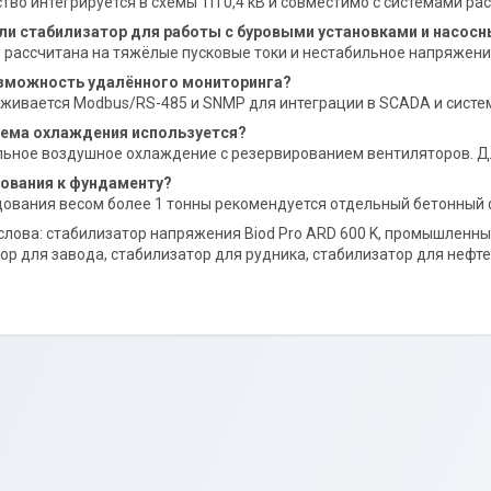
ство интегрируется в схемы ТП 0,4 кВ и совместимо с системами ра
ли стабилизатор для работы с буровыми установками и насос
 рассчитана на тяжёлые пусковые токи и нестабильное напряжени
озможность удалённого мониторинга?
живается Modbus/RS-485 и SNMP для интеграции в SCADA и систе
тема охлаждения используется?
ьное воздушное охлаждение с резервированием вентиляторов. Д
бования к фундаменту?
ования весом более 1 тонны рекомендуется отдельный бетонный
лова: стабилизатор напряжения Biod Pro ARD 600 K, промышленны
ор для завода, стабилизатор для рудника, стабилизатор для нефтег