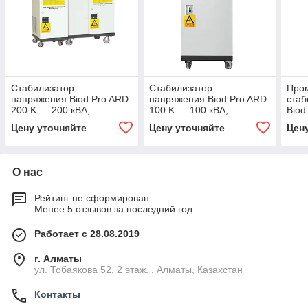
Стабилизатор
Стабилизатор
Про
напряжения Biod Pro ARD
напряжения Biod Pro ARD
стаб
200 K — 200 кВА,
100 K — 100 кВА,
Biod
трёхфазный,
трёхфазный,
1200
Цену уточняйте
Цену уточняйте
Цен
электромагнитная
электромагнитная
элек
индукция
индукция
инду
О нас
Рейтинг не сформирован
Менее 5 отзывов за последний год
Работает с 28.08.2019
г. Алматы
ул. Тобаякова 52, 2 этаж. , Алматы, Казахстан
Контакты