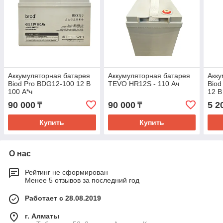
Аккумуляторная батарея
Аккумуляторная батарея
Акку
Biod Pro BDG12-100 12 В
TEVO HR12S - 110 Ач
Biod
100 А*ч
12 В
90 000
90 000
5 2
₸
₸
Купить
Купить
О нас
Рейтинг не сформирован
Менее 5 отзывов за последний год
Работает с 28.08.2019
г. Алматы