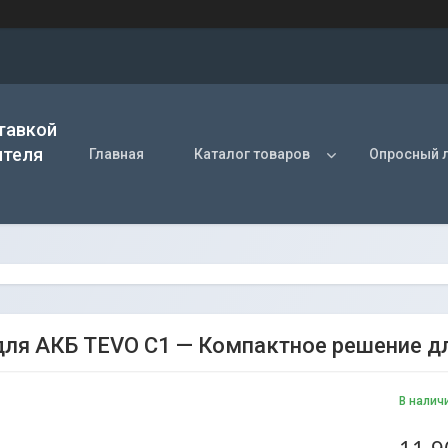
тавкой
ителя
Главная
Каталог товаров
Опросный 
ля АКБ TEVO C1 — Компактное решение дл
В налич