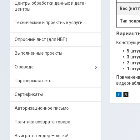
Центры обработки данных и дата-
Вес (нетт
центры
Тип покр
Технические и проектные услуги
Варианты
Опросный лист (для ИБП)
Конструкци
5 шту
Выполненные проекты
3 шту
2 шту
О заводе
1 шту
Применени
Партнерская сеть
видеонаблю
Сертификаты
Авторизационное письмо
Политика возврата товара
Выиграть тендер — легко!