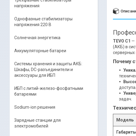
Трёхфазные стабилизаторы
напряжения
Описан
Однофазные стабилизаторы
напряжения 220 В
Професс
Солнечная энергетика
TEVO C1
— 
(АКБ) в си
Аккумуляторные батареи
серверных 
Почему с
Системы хранения и защиты АКБ:
Шкафы, DC-разъединители и
Уника
аксессуары для ИБП
техниче
Высок
доступа
ИБП с литий-железо-фосфатными
Униве
батареями
задач.
Техничес
Sodium-ion решения
Модель
Зарядные станции для
электромобилей
Габариты