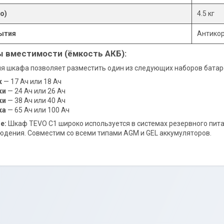
о)
4.5 кг
ытия
Антикор
 вместимости (ёмкость АКБ):
я шкафа позволяет разместить один из следующих наборов батар
к
— 17 Ач или 18 Ач
ки
— 24 Ач или 26 Ач
ки
— 38 Ач или 40 Ач
ка
— 65 Ач или 100 Ач
е:
Шкаф TEVO C1 широко используется в системах резервного питан
дения. Совместим со всеми типами AGM и GEL аккумуляторов.