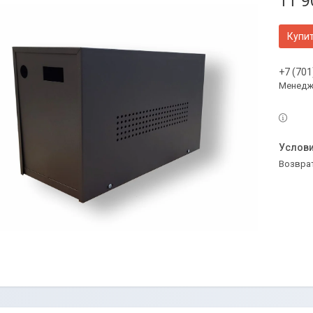
11 9
Купи
+7 (701
Менедж
возвра