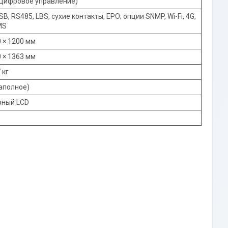
(цифровое управление)
SB, RS485, LBS, сухие контакты, EPO; опции SNMP, Wi-Fi, 4G,
MS
0 × 1200 мм
0 × 1363 мм
 кг
аполное)
рный LCD