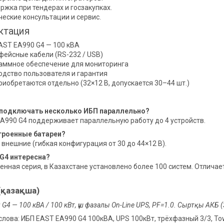
ржка при тендерах и госзакупках.
ческие консультации и сервис.
ктация
AST EA990 G4 — 100 кВА
фейсные кабели (RS-232 / USB)
аммное обеспечение для мониторинга
одство пользователя и гарантия
риобретаются отдельно (32×12 В, допускается 30–44 шт.)
подключать несколько ИБП параллельно?
EA990 G4 поддерживает параллельную работу до 4 устройств.
строенные батареи?
о внешние (гибкая конфигурация от 30 до 44×12 В).
 G4 интересна?
енная серия, в Казахстане установлено более 100 систем. Отлич
(қазақша)
G4 — 100 кВА / 100 кВт, үш фазалы On-Line UPS, PF=1.0. Сыртқы АКБ
лова: ИБП EAST EA990 G4 100кВА, UPS 100кВт, трёхфазный 3/3, Towe