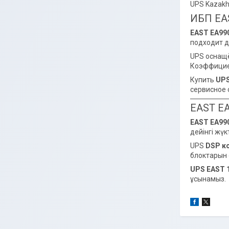
UPS Kazakh
ИБП EAS
EAST EA99
подходит д
UPS оснащ
Коэффицие
Купить
UPS
сервисное
EAST EA9
EAST EA99
дейінгі жү
UPS
DSP к
блоктарын қ
UPS EAST 
ұсынамыз.