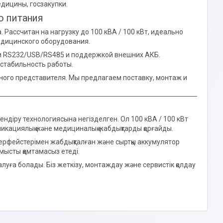
дицины, госзакупки.
о питания
. Рассчитан на нагрузку до 100 кВА / 100 кВт, идеально
едицинского оборудования.
и RS232/USB/RS485 и поддержкой внешних АКБ.
стабильность работы.
ного представителя. Мы предлагаем поставку, монтаж и
рлендіру технологиясына негізделген. Ол 100 кВА / 100 кВт
никациялық және медициналық жабдықтарды қорғайды.
ерфейстерімен жабдықталған және сыртқы аккумулятор
ұмысты қамтамасыз етеді.
луға болады. Біз жеткізу, монтаждау және сервистік қолдау