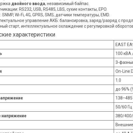
ержка
двойного ввода
, независимый байпас.
икации: RS232, USB, RS485, LBS, сухие контакты, EPO.
 SNMP, Wi-Fi, 4G, GPRS, SMS, датчики температуры, EMD.
лектуальное управление АКБ: балансировка, заряд/разряд с продл
ный старт, интеллектуальное охлаждение с регулировкой оборото
ские характеристики
EAST EA
ь
100 кВА 
3-фазный
я
On-Line 
1.0
до 96% (
напряжение
138–485 
50/60 Гц
 напряжение
380/400
Внешние,