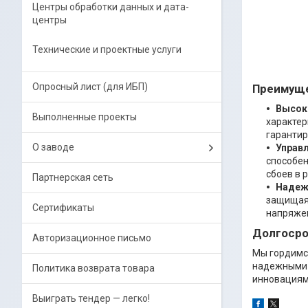
Центры обработки данных и дата-
центры
Технические и проектные услуги
Опросный лист (для ИБП)
Преимуще
Высок
Выполненные проекты
характер
гарантир
О заводе
Управ
способен
сбоев в 
Партнерская сеть
Надеж
защищая 
Сертификаты
напряже
Долгосро
Авторизационное письмо
Мы гордимся
надежными 
Политика возврата товара
инновациям
Выиграть тендер — легко!