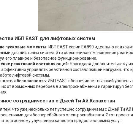
ства ИБП EAST для лифтовых систем
ие пусковые моменты:
ИБП EAST серии EA890 идеально подходит
ными для лифтовых систем. Это обеспечивает мгновенное реагиров
уя его плавное и безопасное функционирование.
ление реактивной составляющей:
Благодаря дополнительному из
 эффективно управлять реактивной составляющей нагрузки, что
работе лифтовой системы.
ность и безопасность:
ИБП EAST обеспечивает высокий уровень н
их от возможных перебоев в электроснабжении и гарантируя бес
ния.
чное сотрудничество с Джей Ти Ай Казахстан
 тем, что уже несколько лет успешно сотрудничаем с Джей Ти Ай
решениями для бесперебойного электроснабжения. Этот проект я
 и постоянному улучшению качества предоставляемых услуг.